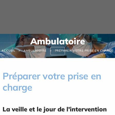
Panneau de gestion des cookies
Ambulatoire
ACCUEIL
AMBULATOIRE
PRÉPARER VOTRE PRISE EN CHARGE
FR
EN
Préparer votre prise en
charge
La veille et le jour de l'intervention