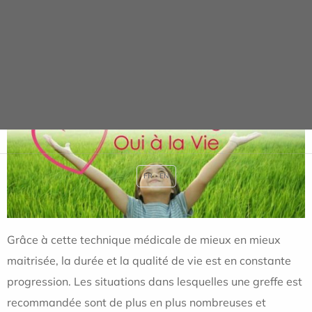
effet, on comptabilise
88 188 patients
greffés en France
depuis 1991 et
50 726 personnes
porteuses d'un greffon
fonctionnelle en 2012. Mais, plus de
17 600 malades
ont
besoin d'une greffe en 2012.
FR
EN
Grâce à cette technique médicale de mieux en mieux
maitrisée, la durée et la qualité de vie est en constante
progression. Les situations dans lesquelles une greffe est
recommandée sont de plus en plus nombreuses et