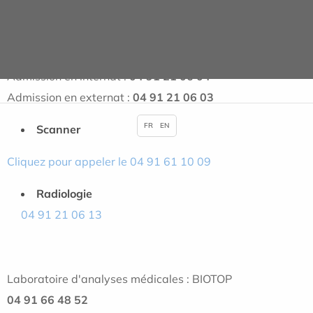
Service des admissions
Cliquez pour appeler le 04 91 21 06 11
Service de rééducation
Admission en internat :
04 91 21 06 04
Admission en externat :
04 91 21 06 03
FR
EN
Scanner
Cliquez
pour appeler le 04 91 61 10 09
Radiologie
04 91 21 06 13
Laboratoire d'analyses médicales : BIOTOP
04 91 66 48 52