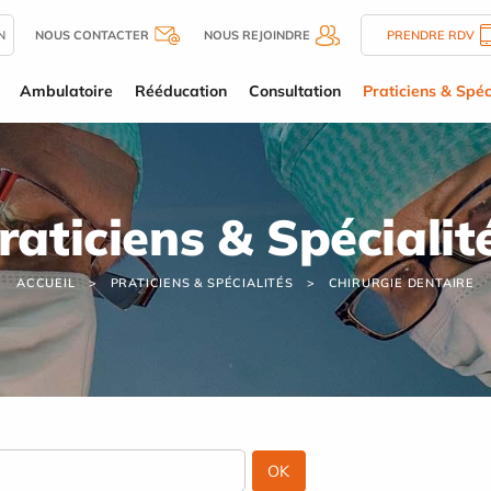
N
NOUS CONTACTER
NOUS REJOINDRE
PRENDRE RDV
Ambulatoire
Rééducation
Consultation
Praticiens & Spéc
raticiens & Spécialit
ACCUEIL
PRATICIENS & SPÉCIALITÉS
CHIRURGIE DENTAIRE