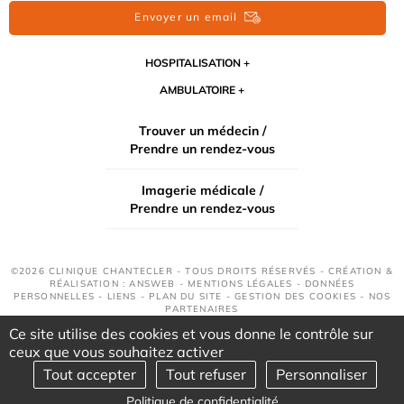
Envoyer un email
HOSPITALISATION
AMBULATOIRE
Trouver un médecin /
Prendre un rendez-vous
Imagerie médicale /
Prendre un rendez-vous
©2026 CLINIQUE CHANTECLER - TOUS DROITS RÉSERVÉS - CRÉATION &
RÉALISATION : ANSWEB -
MENTIONS LÉGALES
-
DONNÉES
PERSONNELLES
-
LIENS
-
PLAN DU SITE
-
GESTION DES COOKIES
-
NOS
PARTENAIRES
Ce site utilise des cookies et vous donne le contrôle sur
ceux que vous souhaitez activer
Tout accepter
Tout refuser
Personnaliser
Politique de confidentialité