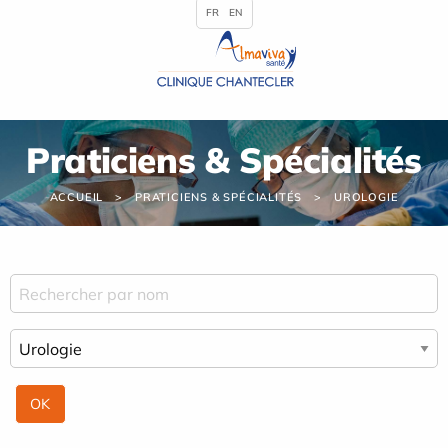
Panneau de gestion des cookies
FR
EN
Praticiens & Spécialités
ACCUEIL
PRATICIENS & SPÉCIALITÉS
UROLOGIE