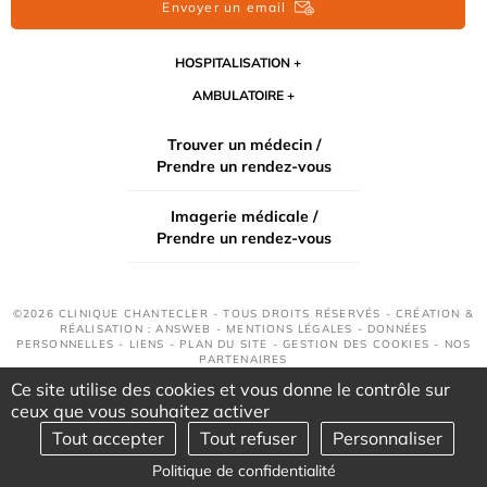
Envoyer un email
HOSPITALISATION
AMBULATOIRE
Trouver un médecin /
Prendre un rendez-vous
Imagerie médicale /
Prendre un rendez-vous
©2026 CLINIQUE CHANTECLER - TOUS DROITS RÉSERVÉS - CRÉATION &
RÉALISATION : ANSWEB -
MENTIONS LÉGALES
-
DONNÉES
PERSONNELLES
-
LIENS
-
PLAN DU SITE
-
GESTION DES COOKIES
-
NOS
PARTENAIRES
Ce site utilise des cookies et vous donne le contrôle sur
ceux que vous souhaitez activer
Tout accepter
Tout refuser
Personnaliser
Politique de confidentialité