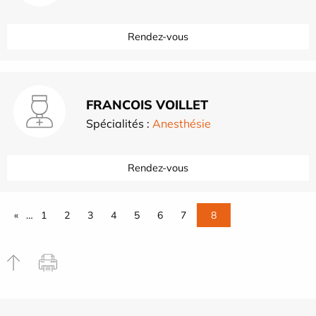
Rendez-vous
FRANCOIS VOILLET
Spécialités :
Anesthésie
Rendez-vous
«
…
1
2
3
4
5
6
7
8