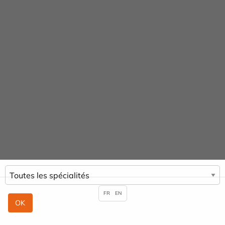
Panneau de gestion des cookies
Praticiens & Spécialités
ACCUEIL
PRATICIENS & SPÉCIALITÉS
FR
EN