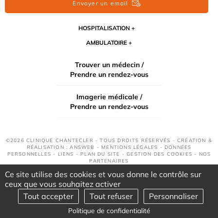
Envoyer un email
HOSPITALISATION
AMBULATOIRE
Trouver un médecin /
Prendre un rendez-vous
Imagerie médicale /
Prendre un rendez-vous
©2026 CLINIQUE CHANTECLER - TOUS DROITS RÉSERVÉS - CRÉATION &
RÉALISATION : ANSWEB -
MENTIONS LÉGALES
-
DONNÉES
PERSONNELLES
-
LIENS
-
PLAN DU SITE
-
GESTION DES COOKIES
-
NOS
PARTENAIRES
Ce site utilise des cookies et vous donne le contrôle sur
ceux que vous souhaitez activer
Tout accepter
Tout refuser
Personnaliser
Politique de confidentialité