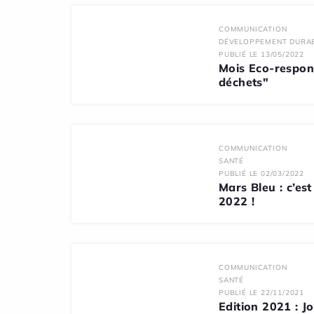
COMMUNICATION
DÉVELOPPEMENT DURA
PUBLIÉ LE 13/05/2022
Mois Eco-respons
déchets"
COMMUNICATION
SANTÉ
PUBLIÉ LE 02/03/2022
Mars Bleu : c’es
2022 !
COMMUNICATION
SANTÉ
PUBLIÉ LE 22/11/2021
Edition 2021 : J