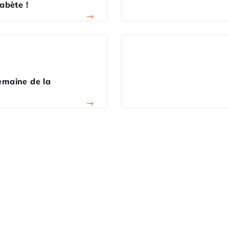
iabète !
→
emaine de la
→