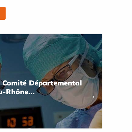
u Comité Départemental
-Rhône...
→