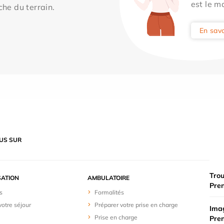
est le m
che du terrain.
En savo
US SUR
Trou
SATION
AMBULATOIRE
Pre
s
Formalités
votre séjour
Préparer votre prise en charge
Imag
Prise en charge
Pre