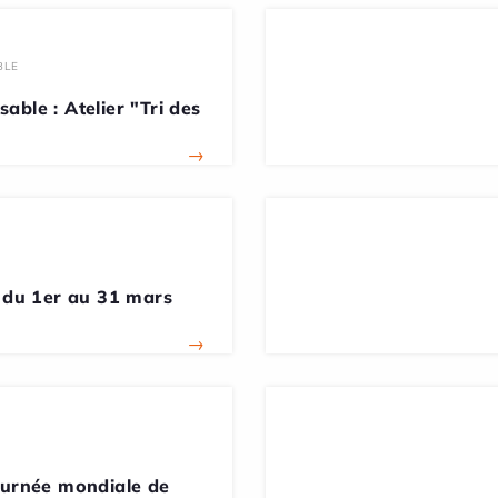
BLE
able : Atelier "Tri des
→
t du 1er au 31 mars
→
ournée mondiale de