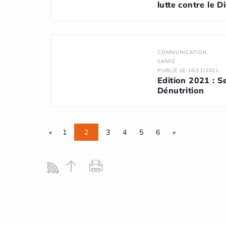
lutte contre le D
COMMUNICATION
SANTÉ
PUBLIÉ LE 16/11/2021
Edition 2021 : S
Dénutrition
«
1
2
3
4
5
6
»