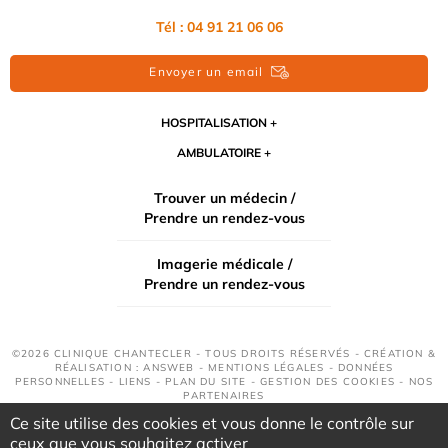
Tél : 04 91 21 06 06
Envoyer un email
HOSPITALISATION
AMBULATOIRE
Trouver un médecin /
Prendre un rendez-vous
Imagerie médicale /
Prendre un rendez-vous
©2026 CLINIQUE CHANTECLER - TOUS DROITS RÉSERVÉS - CRÉATION &
RÉALISATION : ANSWEB -
MENTIONS LÉGALES
-
DONNÉES
PERSONNELLES
-
LIENS
-
PLAN DU SITE
-
GESTION DES COOKIES
-
NOS
PARTENAIRES
Ce site utilise des cookies et vous donne le contrôle sur
ceux que vous souhaitez activer