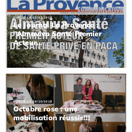
PUBLIÉ LE 12/11/2018
Le Journal La Provence :
"Almaviva Santé Premier
Acteur...
PUBLIÉ LE 29/10/2018
Octobre rose : une
mobilisation réussie!!!