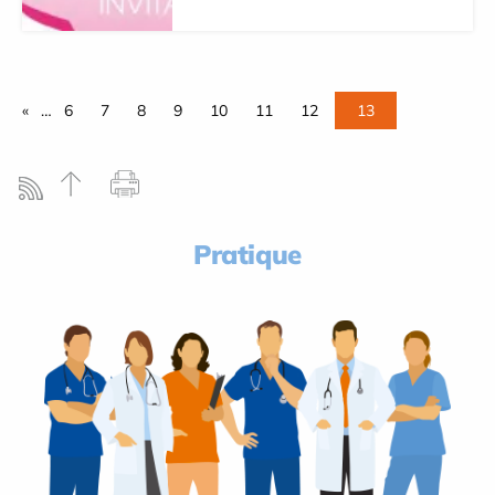
«
…
6
7
8
9
10
11
12
13
Pratique