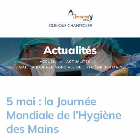
Panneau de gestion des cookies
Actualités
ACCUEIL
ACTUALITÉS
5 MAI : LA JOURNÉE MONDIALE DE L’HYGIÈNE DES MAINS
5 mai : la Journée
Mondiale de l’Hygiène
des Mains