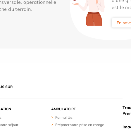
d'une gr
sversale, opérationnelle
est le m
che du terrain.
En savo
US SUR
Trou
SATION
AMBULATOIRE
Pre
s
Formalités
votre séjour
Préparer votre prise en charge
Imag