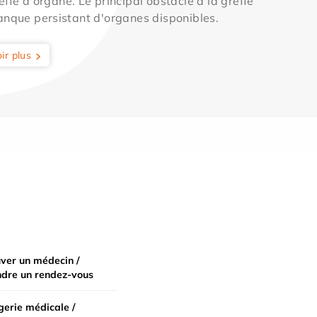
effe d'organe. Le principal obstacle à la greffe
anque persistant d'organes disponibles.
ir plus
ver un médecin /
ndre un rendez-vous
erie médicale /