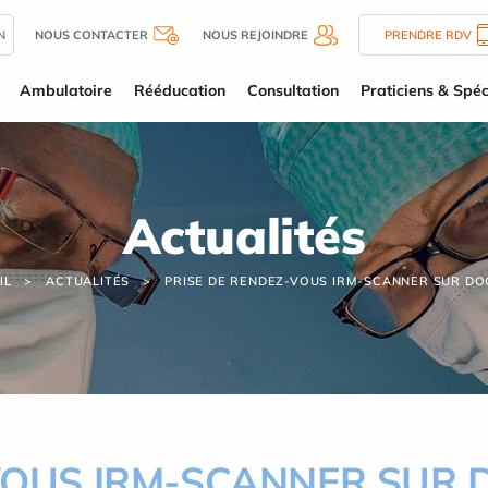
N
NOUS CONTACTER
NOUS REJOINDRE
PRENDRE RDV
Ambulatoire
Rééducation
Consultation
Praticiens & Spéc
Actualités
IL
ACTUALITÉS
PRISE DE RENDEZ-VOUS IRM-SCANNER SUR DO
VOUS IRM-SCANNER SUR 