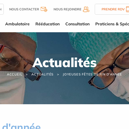
N
NOUS CONTACTER
NOUS REJOINDRE
PRENDRE RDV
Ambulatoire
Rééducation
Consultation
Praticiens & Spéc
Actualités
ACCUEIL
ACTUALITÉS
JOYEUSES FÊTES DE FIN D'ANNÉE
n d'année