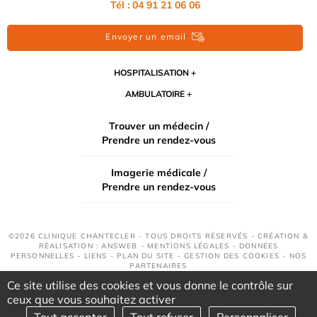
Tél : 04 91 21 06 06
Envoyer un email
HOSPITALISATION
AMBULATOIRE
Trouver un médecin /
Prendre un rendez-vous
Imagerie médicale /
Prendre un rendez-vous
©2026 CLINIQUE CHANTECLER - TOUS DROITS RÉSERVÉS - CRÉATION &
RÉALISATION : ANSWEB -
MENTIONS LÉGALES
-
DONNÉES
PERSONNELLES
-
LIENS
-
PLAN DU SITE
-
GESTION DES COOKIES
-
NOS
PARTENAIRES
Ce site utilise des cookies et vous donne le contrôle sur
ceux que vous souhaitez activer