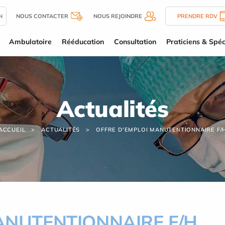
N
NOUS CONTACTER
NOUS REJOINDRE
PRENDRE RDV
Ambulatoire
Rééducation
Consultation
Praticiens & Spéc
Actualités
ACCUEIL
ACTUALITÉS
OFFRE D'EMPLOI MANUTENTIONNAIRE F/
ANUTENTIONNAIRE F/H