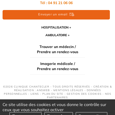
Tél : 04 91 21 06 06
Envoyer un email
HOSPITALISATION
AMBULATOIRE
Trouver un médecin /
Prendre un rendez-vous
Imagerie médicale /
Prendre un rendez-vous
©2026 CLINIQUE CHANTECLER - TOUS DROITS RÉSERVÉS - CRÉATION &
RÉALISATION : ANSWEB -
MENTIONS LÉGALES
-
DONNÉES
PERSONNELLES
-
LIENS
-
PLAN DU SITE
-
GESTION DES COOKIES
-
NOS
PARTENAIRES
Ce site utilise des cookies et vous donne le contrôle sur
ceux que vous souhaitez activer