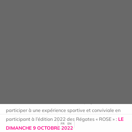
ROSE »
dans
communication
,
santé
Publié le 05/08/2022
Mesdames,
Une envie d’évasion le temps d’une journée pour
oublier la maladie ? Seule ou accompagnée, venez
participer à une expérience sportive et conviviale en
participant à l’édition 2022 des Régates « ROSE » :
LE
FR
EN
DIMANCHE 9 OCTOBRE 2022